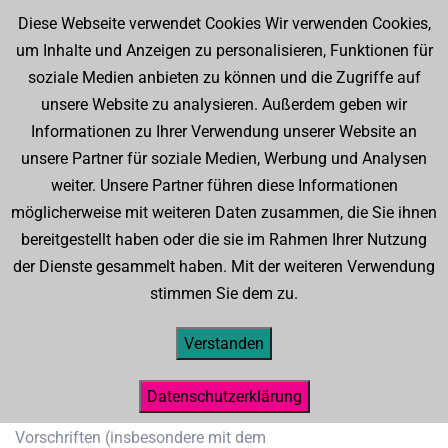
Diese Webseite verwendet Cookies Wir verwenden Cookies,
um Inhalte und Anzeigen zu personalisieren, Funktionen für
soziale Medien anbieten zu können und die Zugriffe auf
unsere Website zu analysieren. Außerdem geben wir
Informationen zu Ihrer Verwendung unserer Website an
Barrierefreiheitserklärung
unsere Partner für soziale Medien, Werbung und Analysen
weiter. Unsere Partner führen diese Informationen
möglicherweise mit weiteren Daten zusammen, die Sie ihnen
bereitgestellt haben oder die sie im Rahmen Ihrer Nutzung
Erklärung zur Barrierefreiheit für
der Dienste gesammelt haben. Mit der weiteren Verwendung
Dienstleistungen
stimmen Sie dem zu.
Im Rahmen unserer Barrierefreiheitserklärung möchten wir
Verstanden
Ihnen einen Überblick über den Stand der Vereinbarkeit der
unten beschriebenen Dienstleistung(en) mit den
Datenschutzerklärung
Anforderungen der Barrierefreiheit nach gesetzlichen
Vorschriften (insbesondere mit dem